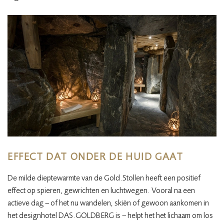
EFFECT DAT ONDER DE HUID GAAT
De milde dieptewarmte van de Gold.Stollen heeft een positief
effect op spieren, gewrichten en luchtwegen. Vooral na een
actieve dag – of het nu wandelen, skiën of gewoon aankomen in
het designhotel DAS.GOLDBERG is – helpt het het lichaam om los