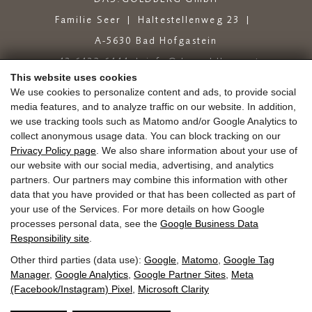
Familie Seer
Haltestellenweg 23
A-5630 Bad Hofgastein
+43 6432 6444
info@dasgoldberg.at
This website uses cookies
We use cookies to personalize content and ads, to provide social
media features, and to analyze traffic on our website. In addition,
we use tracking tools such as Matomo and/or Google Analytics to
collect anonymous usage data. You can block tracking on our
Privacy Policy page
. We also share information about your use of
our website with our social media, advertising, and analytics
Jobs
Onderwijs
golden.blog
Bonnen
partners. Our partners may combine this information with other
Goud.winkel
Taxaties
Aankomst
data that you have provided or that has been collected as part of
your use of the Services. For more details on how Google
Gastenmobiliteitskaart
Nieuwsbrief
Pers
processes personal data, see the
Google Business Data
Responsibility site
.
Other third parties (data use):
Google
,
Matomo
,
Google Tag
Manager
,
Google Analytics
,
Google Partner Sites
,
Meta
Afdruk
Gegevensbescherming
GTC
Zoek
(Facebook/Instagram) Pixel
,
Microsoft Clarity
op