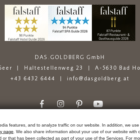
DAS.GOLDBERG GmbH
Seer
Haltestellenweg 23
A-5630 Bad Ho
+43 6432 6444
info@dasgoldberg.at
dia features, and to analyze traffic on our website. In addition, we use
Goud.winkel
Taxaties
Aankomst
cy page
. We also share information about your use of our website with o
d or that has been collected as part of your use of the Services. For 