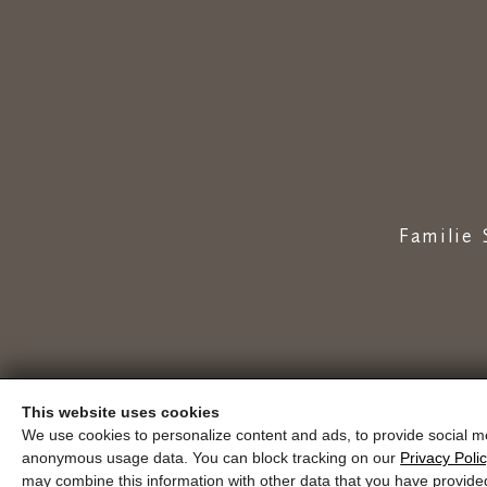
Familie 
This website uses cookies
We use cookies to personalize content and ads, to provide social me
Onderwijs
golden.blog
Bonnen
anonymous usage data. You can block tracking on our
Privacy Poli
may combine this information with other data that you have provide