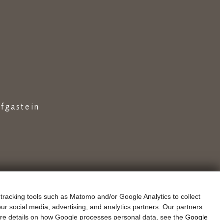
fgastein
 tracking tools such as Matomo and/or Google Analytics to collect
Gastenmobiliteitskaart
Nieuwsbrief
ur social media, advertising, and analytics partners. Our partners
more details on how Google processes personal data, see the
Google