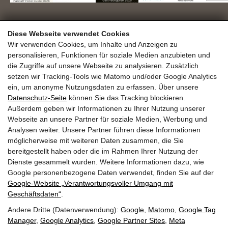
DAS.GOLDBERG GmbH
Diese Webseite verwendet Cookies
Familie Seer
Haltestellenweg 23
Wir verwenden Cookies, um Inhalte und Anzeigen zu
personalisieren, Funktionen für soziale Medien anzubieten und
A-5630 Bad Hofgastein
die Zugriffe auf unsere Webseite zu analysieren. Zusätzlich
+43 6432 6444
info@dasgoldberg.at
setzen wir Tracking-Tools wie Matomo und/oder Google Analytics
ein, um anonyme Nutzungsdaten zu erfassen. Über unsere
Datenschutz-Seite
können Sie das Tracking blockieren.
Außerdem geben wir Informationen zu Ihrer Nutzung unserer
Webseite an unsere Partner für soziale Medien, Werbung und
Analysen weiter. Unsere Partner führen diese Informationen
möglicherweise mit weiteren Daten zusammen, die Sie
bereitgestellt haben oder die im Rahmen Ihrer Nutzung der
Jobs
Ausbildung
Golden.Blog
Gutscheine
Dienste gesammelt wurden. Weitere Informationen dazu, wie
Gold.Shop
Bewertungen
Anreise
Google personenbezogene Daten verwendet, finden Sie auf der
Guest.Mobility.Ticket
Newsletter
Presse
Google‑Website „Verantwortungsvoller Umgang mit
Geschäftsdaten“
.
Andere Dritte (Datenverwendung):
Google
,
Matomo
,
Google Tag
Manager
,
Google Analytics
,
Google Partner Sites
,
Meta