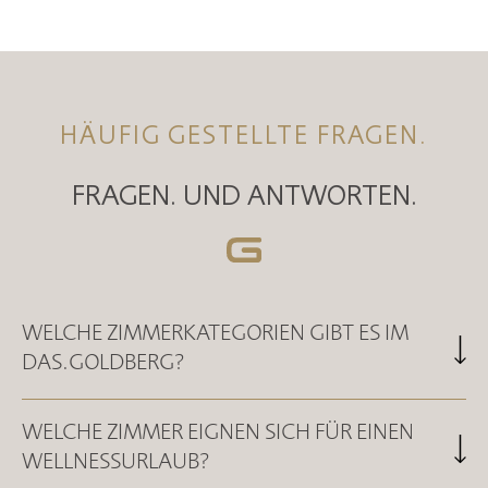
HÄUFIG GESTELLTE FRAGEN.
FRAGEN. UND ANTWORTEN.
WELCHE ZIMMERKATEGORIEN GIBT ES IM
DAS.GOLDBERG?
Im DAS.GOLDBERG stehen verschiedene Zimmer für
WELCHE ZIMMER EIGNEN SICH FÜR EINEN
unterschiedliche Urlaubswünsche zur Verfügung. Die Auswahl
WELLNESSURLAUB?
reicht von den Studios S, M und L über großzügige Loft.Suiten