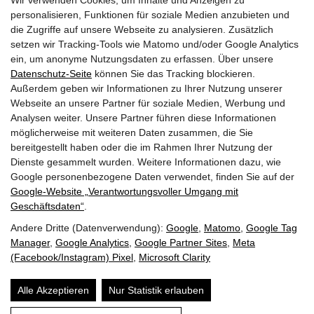
Wir verwenden Cookies, um Inhalte und Anzeigen zu
personalisieren, Funktionen für soziale Medien anzubieten und
A-5630 Bad Hofgastein
die Zugriffe auf unsere Webseite zu analysieren. Zusätzlich
+43 6432 6444
info@dasgoldberg.at
setzen wir Tracking-Tools wie Matomo und/oder Google Analytics
ein, um anonyme Nutzungsdaten zu erfassen. Über unsere
Datenschutz-Seite
können Sie das Tracking blockieren.
Außerdem geben wir Informationen zu Ihrer Nutzung unserer
Webseite an unsere Partner für soziale Medien, Werbung und
Analysen weiter. Unsere Partner führen diese Informationen
möglicherweise mit weiteren Daten zusammen, die Sie
bereitgestellt haben oder die im Rahmen Ihrer Nutzung der
Jobs
Ausbildung
Golden.Blog
Gutscheine
Dienste gesammelt wurden. Weitere Informationen dazu, wie
Gold.Shop
Bewertungen
Anreise
Google personenbezogene Daten verwendet, finden Sie auf der
Guest.Mobility.Ticket
Newsletter
Presse
Google‑Website „Verantwortungsvoller Umgang mit
Geschäftsdaten“
.
Andere Dritte (Datenverwendung):
Google
,
Matomo
,
Google Tag
Manager
,
Google Analytics
,
Google Partner Sites
,
Meta
(Facebook/Instagram) Pixel
,
Microsoft Clarity
Impressum
Datenschutz
AGB
Suche
Alle Akzeptieren
Nur Statistik erlauben
Website by