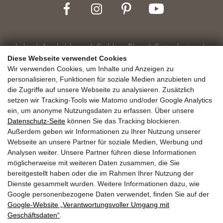
Jobs
Ausbildung
Golden.Blog
Gutscheine
Diese Webseite verwendet Cookies
Gold.Shop
Bewertungen
Anreise
Wir verwenden Cookies, um Inhalte und Anzeigen zu
Guest.Mobility.Ticket
Newsletter
Presse
personalisieren, Funktionen für soziale Medien anzubieten und
die Zugriffe auf unsere Webseite zu analysieren. Zusätzlich
setzen wir Tracking-Tools wie Matomo und/oder Google Analytics
ein, um anonyme Nutzungsdaten zu erfassen. Über unsere
Datenschutz-Seite
können Sie das Tracking blockieren.
Impressum
Datenschutz
AGB
Suche
Außerdem geben wir Informationen zu Ihrer Nutzung unserer
Webseite an unsere Partner für soziale Medien, Werbung und
Analysen weiter. Unsere Partner führen diese Informationen
Website by
möglicherweise mit weiteren Daten zusammen, die Sie
bereitgestellt haben oder die im Rahmen Ihrer Nutzung der
Dienste gesammelt wurden. Weitere Informationen dazu, wie
Google personenbezogene Daten verwendet, finden Sie auf der
Google‑Website „Verantwortungsvoller Umgang mit
Geschäftsdaten“
.