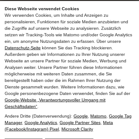
DAS.GOLDBERG GmbH
Diese Webseite verwendet Cookies
Familie Seer
Haltestellenweg 23
Wir verwenden Cookies, um Inhalte und Anzeigen zu
personalisieren, Funktionen für soziale Medien anzubieten und
A-5630 Bad Hofgastein
die Zugriffe auf unsere Webseite zu analysieren. Zusätzlich
+43 6432 6444
info@dasgoldberg.at
setzen wir Tracking-Tools wie Matomo und/oder Google Analytics
ein, um anonyme Nutzungsdaten zu erfassen. Über unsere
Datenschutz-Seite
können Sie das Tracking blockieren.
Außerdem geben wir Informationen zu Ihrer Nutzung unserer
Webseite an unsere Partner für soziale Medien, Werbung und
Analysen weiter. Unsere Partner führen diese Informationen
möglicherweise mit weiteren Daten zusammen, die Sie
bereitgestellt haben oder die im Rahmen Ihrer Nutzung der
Jobs
Ausbildung
Golden.Blog
Gutscheine
Dienste gesammelt wurden. Weitere Informationen dazu, wie
Gold.Shop
Bewertungen
Anreise
Google personenbezogene Daten verwendet, finden Sie auf der
Guest.Mobility.Ticket
Newsletter
Presse
Google‑Website „Verantwortungsvoller Umgang mit
Geschäftsdaten“
.
Andere Dritte (Datenverwendung):
Google
,
Matomo
,
Google Tag
Manager
,
Google Analytics
,
Google Partner Sites
,
Meta
(Facebook/Instagram) Pixel
,
Microsoft Clarity
Impressum
Datenschutz
AGB
Suche