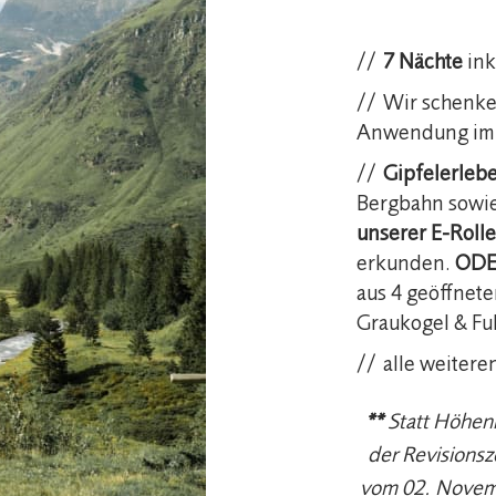
7 Nächte
ink
Wir schenke
Anwendung im S
Gipfelerleb
Bergbahn sowi
unserer E-Roll
erkunden.
ODE
aus 4 geöffnet
Graukogel & Fu
alle weitere
**
Statt Höhen
der Revisionsz
vom 02. Novemb