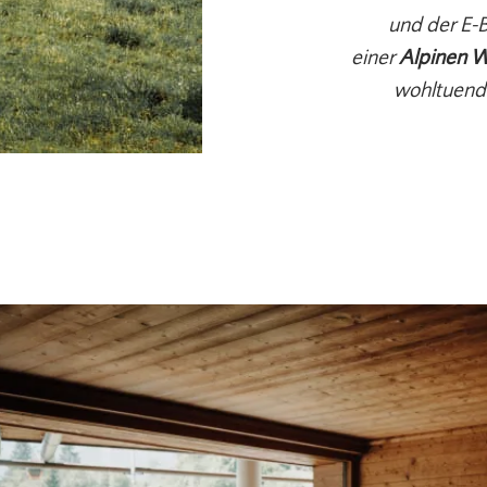
und der E-B
einer
Alpinen W
wohltuend,