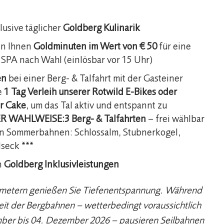
lusive täglicher
Goldberg Kulinarik
n Ihnen
Goldminuten im Wert von € 50
für eine
PA nach Wahl (einlösbar vor 15 Uhr)
en
bei einer Berg- & Talfahrt mit der Gasteiner
e
1 Tag Verleih unserer Rotwild E-Bikes oder
er Cake
, um das Tal aktiv und entspannt zu
R WAHLWEISE:
3 Berg- & Talfahrten
– frei wählbar
en Sommerbahnen: Schlossalm, Stubnerkogel,
lseck ***
n
Goldberg Inklusivleistungen
metern genießen Sie Tiefenentspannung. Während
eit der Bergbahnen – wetterbedingt voraussichtlich
er bis 04. Dezember 2026 – pausieren Seilbahnen