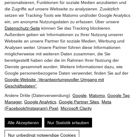
personalisieren, Funktionen für soziale Medien anzubieten und
A-5630 Bad Hofgastein
die Zugriffe auf unsere Webseite zu analysieren. Zusätzlich
+43 6432 6444
info@dasgoldberg.at
setzen wir Tracking-Tools wie Matomo und/oder Google Analytics
ein, um anonyme Nutzungsdaten zu erfassen. Über unsere
Datenschutz-Seite
können Sie das Tracking blockieren.
Außerdem geben wir Informationen zu Ihrer Nutzung unserer
Webseite an unsere Partner für soziale Medien, Werbung und
Analysen weiter. Unsere Partner führen diese Informationen
möglicherweise mit weiteren Daten zusammen, die Sie
bereitgestellt haben oder die im Rahmen Ihrer Nutzung der
Jobs
Ausbildung
Golden.Blog
Gutscheine
Dienste gesammelt wurden. Weitere Informationen dazu, wie
Gold.Shop
Bewertungen
Anreise
Google personenbezogene Daten verwendet, finden Sie auf der
Guest.Mobility.Ticket
Newsletter
Presse
Google‑Website „Verantwortungsvoller Umgang mit
Geschäftsdaten“
.
Andere Dritte (Datenverwendung):
Google
,
Matomo
,
Google Tag
Manager
,
Google Analytics
,
Google Partner Sites
,
Meta
(Facebook/Instagram) Pixel
,
Microsoft Clarity
Impressum
Datenschutz
AGB
Suche
Alle Akzeptieren
Nur Statistik erlauben
Website by
Nur unbedingt notwendige Cookies