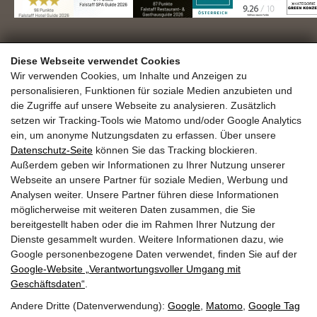
DAS.GOLDBERG GmbH
Diese Webseite verwendet Cookies
Familie Seer
Haltestellenweg 23
Wir verwenden Cookies, um Inhalte und Anzeigen zu
personalisieren, Funktionen für soziale Medien anzubieten und
A-5630 Bad Hofgastein
die Zugriffe auf unsere Webseite zu analysieren. Zusätzlich
+43 6432 6444
info@dasgoldberg.at
setzen wir Tracking-Tools wie Matomo und/oder Google Analytics
ein, um anonyme Nutzungsdaten zu erfassen. Über unsere
Datenschutz-Seite
können Sie das Tracking blockieren.
Außerdem geben wir Informationen zu Ihrer Nutzung unserer
Webseite an unsere Partner für soziale Medien, Werbung und
Analysen weiter. Unsere Partner führen diese Informationen
möglicherweise mit weiteren Daten zusammen, die Sie
bereitgestellt haben oder die im Rahmen Ihrer Nutzung der
Jobs
Ausbildung
Golden.Blog
Gutscheine
Dienste gesammelt wurden. Weitere Informationen dazu, wie
Gold.Shop
Bewertungen
Anreise
Google personenbezogene Daten verwendet, finden Sie auf der
Guest.Mobility.Ticket
Newsletter
Presse
Google‑Website „Verantwortungsvoller Umgang mit
Geschäftsdaten“
.
Andere Dritte (Datenverwendung):
Google
,
Matomo
,
Google Tag