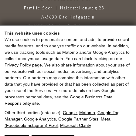
Familie Seer
Haltestellenweg 23
A-5630 Bad Hofgastein
+43 6432 6444
info@dasgoldberg.at
This website uses cookies
We use cookies to personalize content and ads, to provide social
media features, and to analyze traffic on our website. In addition,
we use tracking tools such as Matomo and/or Google Analytics to
collect anonymous usage data. You can block tracking on our
Privacy Policy page
. We also share information about your use of
our website with our social media, advertising, and analytics
Jobs
Onderwijs
golden.blog
Bonnen
partners. Our partners may combine this information with other
Goud.winkel
Taxaties
Aankomst
data that you have provided or that has been collected as part of
your use of the Services. For more details on how Google
Gastenmobiliteitskaart
Nieuwsbrief
Pers
processes personal data, see the
Google Business Data
Responsibility site
.
Other third parties (data use):
Google
,
Matomo
,
Google Tag
Manager
,
Google Analytics
,
Google Partner Sites
,
Meta
Afdruk
Gegevensbescherming
GTC
Zoek
(Facebook/Instagram) Pixel
,
Microsoft Clarity
op