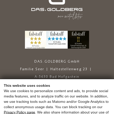
DAS.GOLDBERG GmbH
Familie Seer
Haltestellenweg 23
A-5630 Bad Hofgastein
+43 6432 6444
info@dasgoldberg.at
This website uses cookies
We use cookies to personalize content and ads, to provide social
media features, and to analyze traffic on our website. In addition,
we use tracking tools such as Matomo and/or Google Analytics to
collect anonymous usage data. You can block tracking on our
Privacy Policy page
. We also share information about your use of