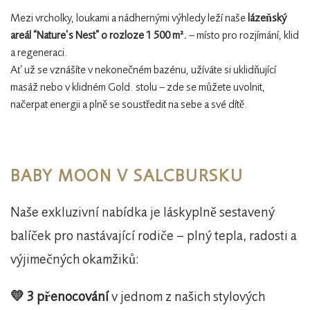
Mezi vrcholky, loukami a nádhernými výhledy leží naše
lázeňský
areál “Nature’s Nest” o rozloze 1 500 m².
– místo pro rozjímání, klid
a regeneraci.
Ať už se vznášíte v nekonečném bazénu, užíváte si uklidňující
masáž nebo v klidném Gold. stolu – zde se můžete uvolnit,
načerpat energii a plně se soustředit na sebe a své dítě.
BABY MOON V SALCBURSKU
Naše exkluzivní nabídka je láskyplně sestavený
balíček pro nastávající rodiče – plný tepla, radosti a
výjimečných okamžiků:
💛 3 přenocování
v jednom z našich stylových