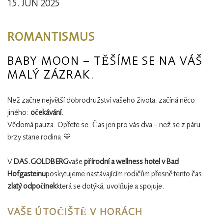
15. JUN 2025
ROMANTISMUS
BABY MOON – TĚŠÍME SE NA VÁŠ
MALÝ ZÁZRAK.
Než začne největší dobrodružství vašeho života, začíná něco
jiného:
očekávání
.
Vědomá pauza. Opřete se. Čas jen pro vás dva – než se z páru
brzy stane rodina.💛
V
DAS.GOLDBERG
vaše
přírodní a wellness hotel v Bad
Hofgasteinu
poskytujeme nastávajícím rodičům přesně tento čas.
zlatý odpočinek
která se dotýká, uvolňuje a spojuje.
VAŠE ÚTOČIŠTĚ V HORÁCH