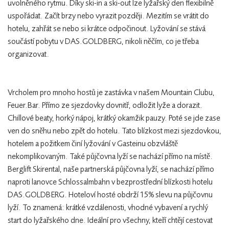
uvolněného rytmu. Díky ski-in a ski-out lze lyžařský den flexibilně
uspořádat. Začít brzy nebo vyrazit později. Mezitím se vrátit do
hotelu, zahřát se nebo si krátce odpočinout. Lyžování se stává
součástí pobytu v DAS.GOLDBERG, nikoli něčím, co je třeba
organizovat.
Vrcholem pro mnoho hostů je zastávka v našem Mountain Clubu,
Feuer.Bar. Přímo ze sjezdovky dovnitř, odložit lyže a dorazit.
Chillové beaty, horký nápoj, krátký okamžik pauzy. Poté se jde zase
ven do sněhu nebo zpět do hotelu. Tato blízkost mezi sjezdovkou,
hotelem a požitkem činí lyžování v Gasteinu obzvláště
nekomplikovaným. Také půjčovna lyží se nachází přímo na místě.
Berglift Skirental, naše partnerská půjčovna lyží, se nachází přímo
naproti lanovce Schlossalmbahn v bezprostřední blízkosti hotelu
DAS.GOLDBERG. Hoteloví hosté obdrží 15% slevu na půjčovnu
lyží. To znamená: krátké vzdálenosti, vhodné vybavení a rychlý
start do lyžařského dne. Ideální pro všechny, kteří chtějí cestovat