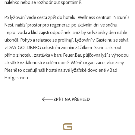
nalehko nebo se rozhodnout spontánně.
Po lyžování vede cesta zpět do hotelu. Wellness centrum, Nature’s
Nest, nabízí prostor pro regeneraci po aktivním dni ve sněhu.
Teplo, voda a klid zajistí odpočinek, aniž by se lyžařský den náhle
ukončil. Pohyb a relaxace se prolínají.
Lyžování v Gasteinu se stává
v DAS.GOLDBERG celostním zimním zážitkem. Ski-in a ski-out
přímo z hotelu, zastávka v baru Feuer.Bar, půjčovna lyží s výhodou
a krátké vzdálenosti v celém domě. Méně organizace, více zimy.
Přesně to oceňují naši hosté na své lyžařské dovolené v Bad
Hofgasteinu.
ZPĚT NA PŘEHLED