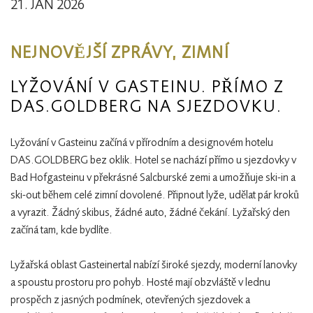
21. JAN 2026
NEJNOVĚJŠÍ ZPRÁVY, ZIMNÍ
LYŽOVÁNÍ V GASTEINU. PŘÍMO Z
DAS.GOLDBERG NA SJEZDOVKU.
Lyžování v Gasteinu začíná v přírodním a designovém hotelu
DAS.GOLDBERG bez oklik. Hotel se nachází přímo u sjezdovky v
Bad Hofgasteinu v překrásné Salcburské zemi a umožňuje ski-in a
ski-out během celé zimní dovolené. Připnout lyže, udělat pár kroků
a vyrazit. Žádný skibus, žádné auto, žádné čekání. Lyžařský den
začíná tam, kde bydlíte.
Lyžařská oblast Gasteinertal nabízí široké sjezdy, moderní lanovky
a spoustu prostoru pro pohyb. Hosté mají obzvláště v lednu
prospěch z jasných podmínek, otevřených sjezdovek a