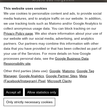
+43 6432 6444
info@dasgoldberg.at
This website uses cookies
We use cookies to personalize content and ads, to provide social
media features, and to analyze traffic on our website. In addition,
we use tracking tools such as Matomo and/or Google Analytics to
collect anonymous usage data. You can block tracking on our
Privacy Policy page
. We also share information about your use of
our website with our social media, advertising, and analytics
partners. Our partners may combine this information with other
Nabídky práce:
Vzdělávání
Golden.blog
data that you have provided or that has been collected as part of
Poukázky
Gold.shop
Oceňování
Příjezd
your use of the Services. For more details on how Google
Jízdenka Guest Mobility Ticket
Zpravodaj
Tisk
processes personal data, see the
Google Business Data
Responsibility site
.
Other third parties (data use):
Google
,
Matomo
,
Google Tag
Manager
,
Google Analytics
,
Google Partner Sites
,
Meta
(Facebook/Instagram) Pixel
,
Microsoft Clarity
Otisk
Ochrana údajů
GTC
Vyhledávání
Accept all
Allow statistics only
Website by
Only strictly necessary cookies
DOTAZY
REZERVACE