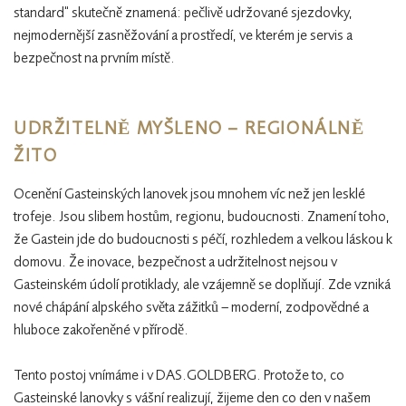
standard“ skutečně znamená: pečlivě udržované sjezdovky,
nejmodernější zasněžování a prostředí, ve kterém je servis a
bezpečnost na prvním místě.
UDRŽITELNĚ MYŠLENO – REGIONÁLNĚ
ŽITO
Ocenění Gasteinských lanovek jsou mnohem víc než jen lesklé
trofeje. Jsou slibem hostům, regionu, budoucnosti. Znamení toho,
že Gastein jde do budoucnosti s péčí, rozhledem a velkou láskou k
domovu. Že inovace, bezpečnost a udržitelnost nejsou v
Gasteinském údolí protiklady, ale vzájemně se doplňují. Zde vzniká
nové chápání alpského světa zážitků – moderní, zodpovědné a
hluboce zakořeněné v přírodě.
Tento postoj vnímáme i v DAS.GOLDBERG. Protože to, co
Gasteinské lanovky s vášní realizují, žijeme den co den v našem