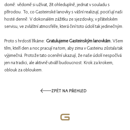
domě: vědomě si užívat, žít ohleduplně, jednat v souladu s
přírodou. To, co Gasteinské lanovky s vášní realizují, pociťují naši
hosté denně. V dokonalém zážitku ze sjezdovky, v přátelském
servisu, ve zvláštní atmosféře, která činí toto údolí tak jedinečným.
Proto s hrdostí říkáme:
Gratulujeme Gasteinským lanovkám.
Všem
těm, kteří den a noc pracují na tom, aby zima v Gasteinu zůstala tak
výjimečná. Protože tato ocenění ukazují, že naše údolí nespočívá
jen na tradici, ale aktivně utváří budoucnost. Krok za krokem,
oblouk za obloukem.
ZPĚT NA PŘEHLED