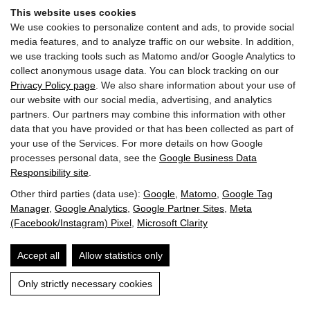
+43 6432 6444
info@dasgoldberg.at
This website uses cookies
We use cookies to personalize content and ads, to provide social
media features, and to analyze traffic on our website. In addition,
we use tracking tools such as Matomo and/or Google Analytics to
collect anonymous usage data. You can block tracking on our
Privacy Policy page
. We also share information about your use of
our website with our social media, advertising, and analytics
partners. Our partners may combine this information with other
Nabídky práce:
Vzdělávání
Golden.blog
data that you have provided or that has been collected as part of
Poukázky
Gold.shop
Oceňování
Příjezd
your use of the Services. For more details on how Google
Jízdenka Guest Mobility Ticket
Zpravodaj
Tisk
processes personal data, see the
Google Business Data
Responsibility site
.
Other third parties (data use):
Google
,
Matomo
,
Google Tag
Manager
,
Google Analytics
,
Google Partner Sites
,
Meta
(Facebook/Instagram) Pixel
,
Microsoft Clarity
Otisk
Ochrana údajů
GTC
Vyhledávání
Accept all
Allow statistics only
Website by
Only strictly necessary cookies
DOTAZY
REZERVACE