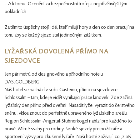
– A k tomu: Ocenění za bezpečnostní trofej a nejpřívětivější tým
pokladních
Za těmito úspěchy stojí lidé, kteří milují hory a den co den pracují na
tom, aby se každý sjezd stal jedinečným zážitkem.
LYŽAŘSKÁ DOVOLENÁ PŘÍMO NA
SJEZDOVCE
Jen pár metrů od designového a přírodního hotelu
DAS.GOLDBERG.
Náš hotel se nachází v srdci Gasteinu, přímo na sjezdovce
Schlossalm – tam, kde je vidět vynikající práce lanovek. Zde začíná
lyžařský den přímo před dveřmi: Nasadit lyže, vyrazit do čerstvého
sněhu, vklouznout do perfektně upraveného lyžařského areálu.
Region Schlossalm-Angertal-Stubnerkogel nabízí pro každého to
pravé. Mírné svahy pro rodiny, široké sjezdy pro požitkáře a
sportovní výzvy pro zkušené lyžaře. Naši hosté zažívají, co „zlatý