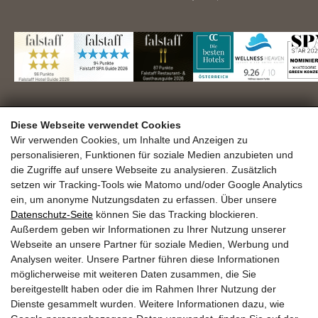
DAS.GOLDBERG GmbH
Diese Webseite verwendet Cookies
Familie Seer
Haltestellenweg 23
Wir verwenden Cookies, um Inhalte und Anzeigen zu
personalisieren, Funktionen für soziale Medien anzubieten und
A-5630 Bad Hofgastein
die Zugriffe auf unsere Webseite zu analysieren. Zusätzlich
+43 6432 6444
info@dasgoldberg.at
setzen wir Tracking-Tools wie Matomo und/oder Google Analytics
ein, um anonyme Nutzungsdaten zu erfassen. Über unsere
Datenschutz-Seite
können Sie das Tracking blockieren.
Außerdem geben wir Informationen zu Ihrer Nutzung unserer
Webseite an unsere Partner für soziale Medien, Werbung und
Analysen weiter. Unsere Partner führen diese Informationen
möglicherweise mit weiteren Daten zusammen, die Sie
bereitgestellt haben oder die im Rahmen Ihrer Nutzung der
Jobs
Ausbildung
Golden.Blog
Gutscheine
Dienste gesammelt wurden. Weitere Informationen dazu, wie
Gold.Shop
Bewertungen
Anreise